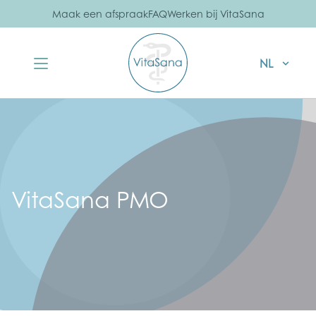
Maak een afspraak
FAQ
Werken bij VitaSana
NL
VitaSana PMO